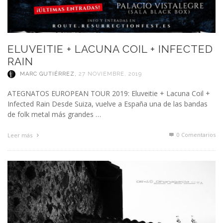
ELUVEITIE + LACUNA COIL + INFECTED
RAIN
MARC GUTIÉRREZ
,
27 NOVIEMBRE, 2019
ATEGNATOS EUROPEAN TOUR 2019: Eluveitie + Lacuna Coil +
Infected Rain Desde Suiza, vuelve a España una de las bandas
de folk metal más grandes …
0 Comentarios
Leer más