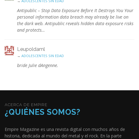
→
ADOLESCENTES SIN EDAD
Antipublic – Stop Data Exposure Before It Destroys You Your
personal information data breach may already be live on
the dark web. Antipublic reveals hidden data exposure risks
and protects…
Leupoldaml
→
ADOLESCENTES SIN EDAD
bride Julie dAngenne.
ACERCA DE EMPIRE
¿QUIÉNES SOMOS?
Empire Magazine es una revista digital con muchos años de
historia, dedicada al mundo del metal y el rock. En la parte