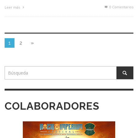
0 Comentarios
Leer más
1
2
»
COLABORADORES